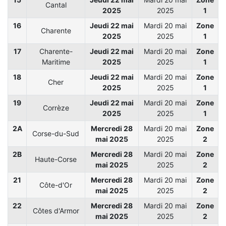
Cantal
2025
2025
1
16
Jeudi 22 mai
Mardi 20 mai
Zone
Charente
2025
2025
1
17
Charente-
Jeudi 22 mai
Mardi 20 mai
Zone
Maritime
2025
2025
1
18
Jeudi 22 mai
Mardi 20 mai
Zone
Cher
2025
2025
1
19
Jeudi 22 mai
Mardi 20 mai
Zone
Corrèze
2025
2025
1
2A
Mercredi 28
Mardi 20 mai
Zone
Corse-du-Sud
mai 2025
2025
2
2B
Mercredi 28
Mardi 20 mai
Zone
Haute-Corse
mai 2025
2025
2
21
Mercredi 28
Mardi 20 mai
Zone
Côte-d'Or
mai 2025
2025
2
22
Mercredi 28
Mardi 20 mai
Zone
Côtes d'Armor
mai 2025
2025
2