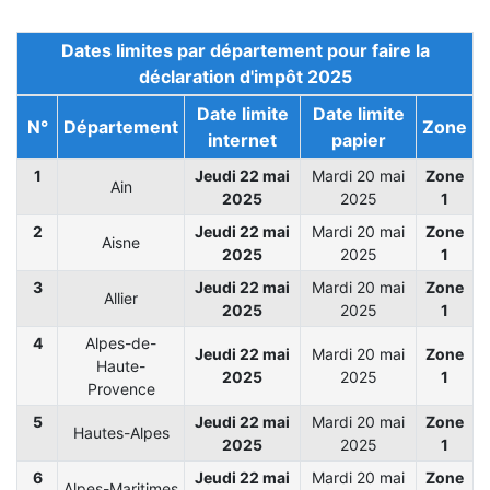
Dates limites par département pour faire la
déclaration d'impôt 2025
Date limite
Date limite
N°
Département
Zone
internet
papier
1
Jeudi 22 mai
Mardi 20 mai
Zone
Ain
2025
2025
1
2
Jeudi 22 mai
Mardi 20 mai
Zone
Aisne
2025
2025
1
3
Jeudi 22 mai
Mardi 20 mai
Zone
Allier
2025
2025
1
4
Alpes-de-
Jeudi 22 mai
Mardi 20 mai
Zone
Haute-
2025
2025
1
Provence
5
Jeudi 22 mai
Mardi 20 mai
Zone
Hautes-Alpes
2025
2025
1
6
Jeudi 22 mai
Mardi 20 mai
Zone
Alpes-Maritimes