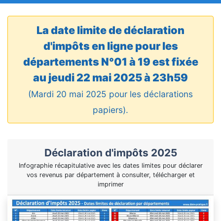
La date limite de déclaration
d'impôts en ligne pour les
départements N°01 à 19 est fixée
au jeudi 22 mai 2025 à 23h59
(Mardi 20 mai 2025 pour les déclarations
papiers).
Déclaration d'impôts 2025
Infographie récapitulative avec les dates limites pour déclarer
vos revenus par département à consulter, télécharger et
imprimer