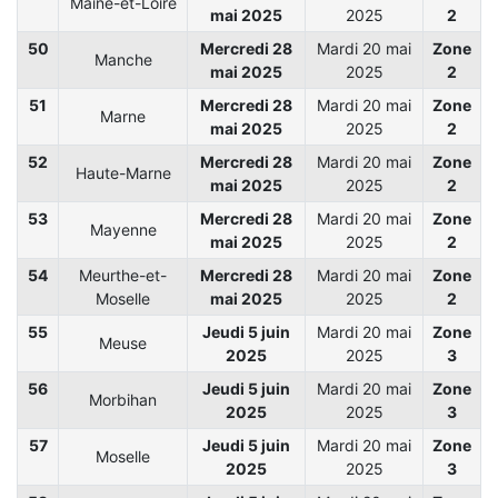
Maine-et-Loire
mai 2025
2025
2
50
Mercredi 28
Mardi 20 mai
Zone
Manche
mai 2025
2025
2
51
Mercredi 28
Mardi 20 mai
Zone
Marne
mai 2025
2025
2
52
Mercredi 28
Mardi 20 mai
Zone
Haute-Marne
mai 2025
2025
2
53
Mercredi 28
Mardi 20 mai
Zone
Mayenne
mai 2025
2025
2
54
Meurthe-et-
Mercredi 28
Mardi 20 mai
Zone
Moselle
mai 2025
2025
2
55
Jeudi 5 juin
Mardi 20 mai
Zone
Meuse
2025
2025
3
56
Jeudi 5 juin
Mardi 20 mai
Zone
Morbihan
2025
2025
3
57
Jeudi 5 juin
Mardi 20 mai
Zone
Moselle
2025
2025
3