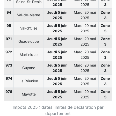
Seine-St-Denis
2025
2025
3
94
Jeudi 5 juin
Mardi 20 mai
Zone
Val-de-Marne
2025
2025
3
95
Jeudi 5 juin
Mardi 20 mai
Zone
Val-d'Oise
2025
2025
3
971
Jeudi 5 juin
Mardi 20 mai
Zone
Guadeloupe
2025
2025
3
972
Jeudi 5 juin
Mardi 20 mai
Zone
Martinique
2025
2025
3
973
Jeudi 5 juin
Mardi 20 mai
Zone
Guyane
2025
2025
3
974
Jeudi 5 juin
Mardi 20 mai
Zone
La Réunion
2025
2025
3
976
Jeudi 5 juin
Mardi 20 mai
Zone
Mayotte
2025
2025
3
Impôts 2025 : dates limites de déclaration par
département