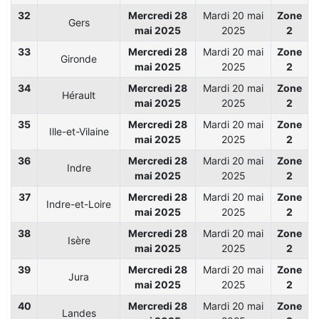
32
Mercredi 28
Mardi 20 mai
Zone
Gers
mai 2025
2025
2
33
Mercredi 28
Mardi 20 mai
Zone
Gironde
mai 2025
2025
2
34
Mercredi 28
Mardi 20 mai
Zone
Hérault
mai 2025
2025
2
35
Mercredi 28
Mardi 20 mai
Zone
Ille-et-Vilaine
mai 2025
2025
2
36
Mercredi 28
Mardi 20 mai
Zone
Indre
mai 2025
2025
2
37
Mercredi 28
Mardi 20 mai
Zone
Indre-et-Loire
mai 2025
2025
2
38
Mercredi 28
Mardi 20 mai
Zone
Isère
mai 2025
2025
2
39
Mercredi 28
Mardi 20 mai
Zone
Jura
mai 2025
2025
2
40
Mercredi 28
Mardi 20 mai
Zone
Landes