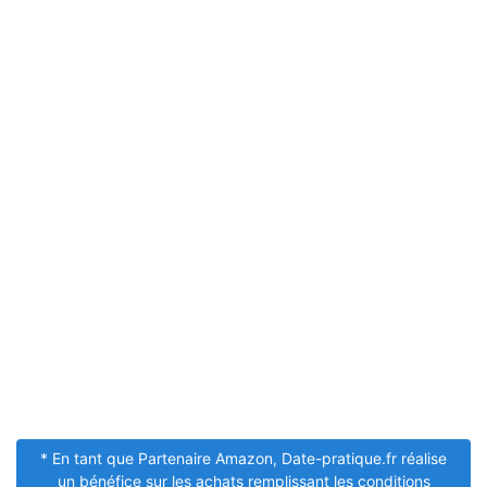
* En tant que Partenaire Amazon, Date-pratique.fr réalise
un bénéfice sur les achats remplissant les conditions