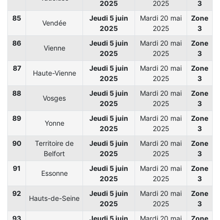
2025
2025
3
85
Jeudi 5 juin
Mardi 20 mai
Zone
Vendée
2025
2025
3
86
Jeudi 5 juin
Mardi 20 mai
Zone
Vienne
2025
2025
3
87
Jeudi 5 juin
Mardi 20 mai
Zone
Haute-Vienne
2025
2025
3
88
Jeudi 5 juin
Mardi 20 mai
Zone
Vosges
2025
2025
3
89
Jeudi 5 juin
Mardi 20 mai
Zone
Yonne
2025
2025
3
90
Territoire de
Jeudi 5 juin
Mardi 20 mai
Zone
Belfort
2025
2025
3
91
Jeudi 5 juin
Mardi 20 mai
Zone
Essonne
2025
2025
3
92
Jeudi 5 juin
Mardi 20 mai
Zone
Hauts-de-Seine
2025
2025
3
93
Jeudi 5 juin
Mardi 20 mai
Zone