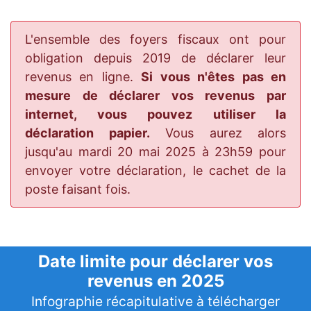
L'ensemble des foyers fiscaux ont pour
obligation depuis 2019 de déclarer leur
revenus en ligne.
Si vous n'êtes pas en
mesure de déclarer vos revenus par
internet, vous pouvez utiliser la
déclaration papier.
Vous aurez alors
jusqu'au mardi 20 mai 2025 à 23h59 pour
envoyer votre déclaration, le cachet de la
poste faisant fois.
Date limite pour déclarer vos
revenus en 2025
Infographie récapitulative à télécharger