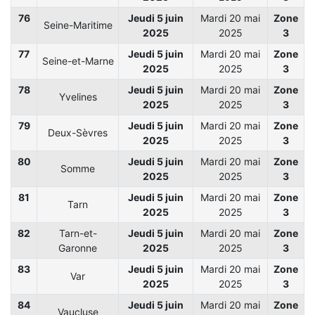
76
Jeudi 5 juin
Mardi 20 mai
Zone
Seine-Maritime
2025
2025
3
77
Jeudi 5 juin
Mardi 20 mai
Zone
Seine-et-Marne
2025
2025
3
78
Jeudi 5 juin
Mardi 20 mai
Zone
Yvelines
2025
2025
3
79
Jeudi 5 juin
Mardi 20 mai
Zone
Deux-Sèvres
2025
2025
3
80
Jeudi 5 juin
Mardi 20 mai
Zone
Somme
2025
2025
3
81
Jeudi 5 juin
Mardi 20 mai
Zone
Tarn
2025
2025
3
82
Tarn-et-
Jeudi 5 juin
Mardi 20 mai
Zone
Garonne
2025
2025
3
83
Jeudi 5 juin
Mardi 20 mai
Zone
Var
2025
2025
3
84
Jeudi 5 juin
Mardi 20 mai
Zone
Vaucluse