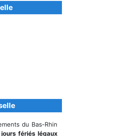
elle
selle
ements du Bas-Rhin
jours fériés légaux