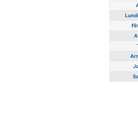
Lund
Fê
A
Ar
J
Sa