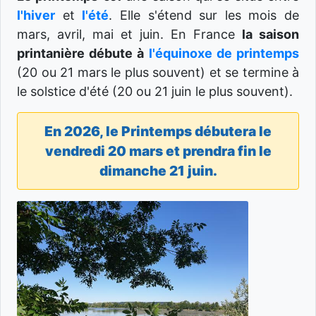
l'hiver
et
l'été
. Elle s'étend sur les mois de
mars, avril, mai et juin. En France
la saison
printanière débute à
l'équinoxe de printemps
(20 ou 21 mars le plus souvent) et se termine à
le solstice d'été (20 ou 21 juin le plus souvent).
En 2026, le Printemps débutera le
vendredi 20 mars et prendra fin le
dimanche 21 juin.