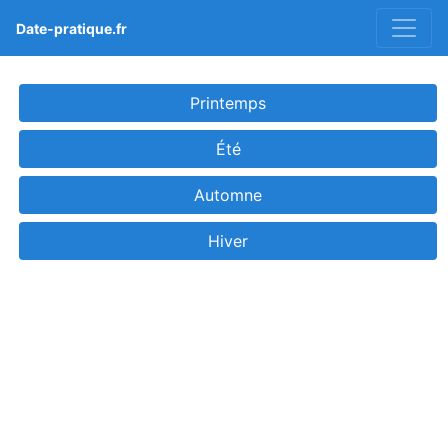
Date-pratique.fr
Printemps
Été
Automne
Hiver