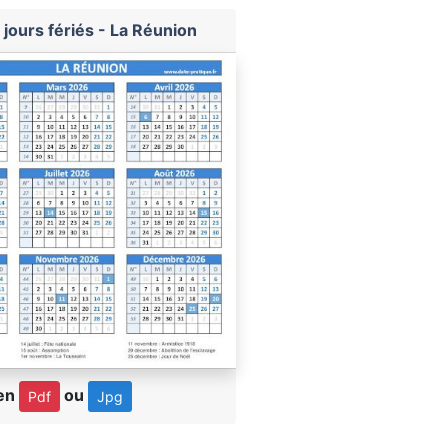
jours fériés - La Réunion
 en
ou
Pdf
Jpg