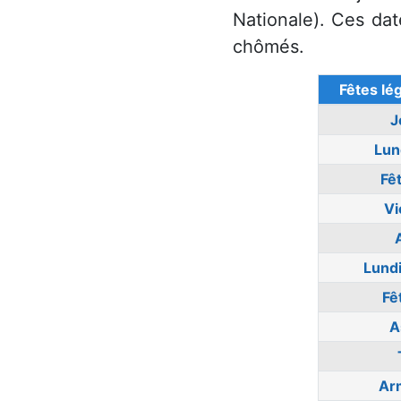
Nationale). Ces dat
chômés.
Fêtes lé
J
Lun
Fêt
Vi
Lund
Fê
A
Ar