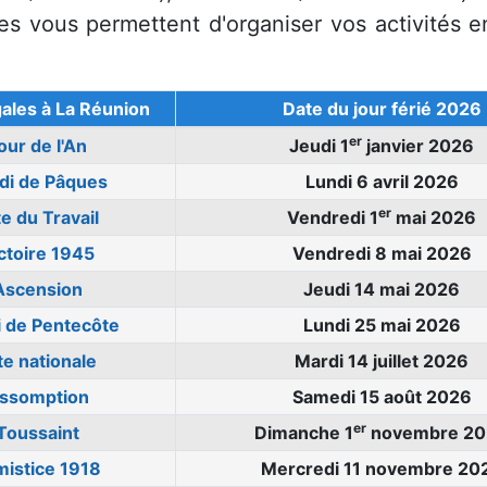
es vous permettent d'organiser vos activités e
gales à La Réunion
Date du jour férié 2026
er
our de l'An
Jeudi 1
janvier 2026
di de Pâques
Lundi 6 avril 2026
er
e du Travail
Vendredi 1
mai 2026
ctoire 1945
Vendredi 8 mai 2026
Ascension
Jeudi 14 mai 2026
i de Pentecôte
Lundi 25 mai 2026
te nationale
Mardi 14 juillet 2026
ssomption
Samedi 15 août 2026
er
Toussaint
Dimanche 1
novembre 20
mistice 1918
Mercredi 11 novembre 20