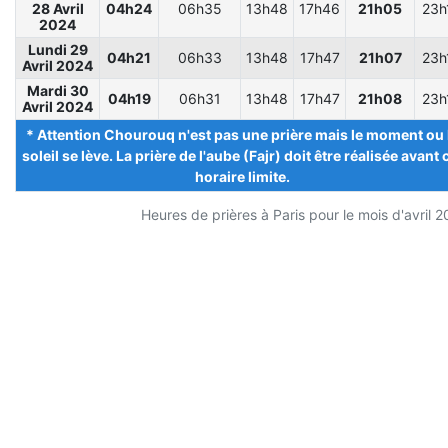
28 Avril
04h24
06h35
13h48
17h46
21h05
23h
2024
Lundi 29
04h21
06h33
13h48
17h47
21h07
23h
Avril 2024
Mardi 30
04h19
06h31
13h48
17h47
21h08
23h
Avril 2024
* Attention Chourouq n'est pas une prière mais le moment ou 
soleil se lève. La prière de l'aube (Fajr) doit être réalisée avant 
horaire limite.
Heures de prières à Paris pour le mois d'avril 