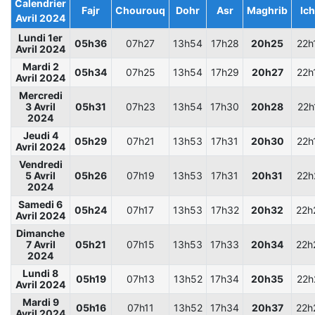
Calendrier
Fajr
Chourouq
Dohr
Asr
Maghrib
Ic
Avril 2024
Lundi 1er
05h36
07h27
13h54
17h28
20h25
22h
Avril 2024
Mardi 2
05h34
07h25
13h54
17h29
20h27
22h
Avril 2024
Mercredi
3 Avril
05h31
07h23
13h54
17h30
20h28
22h
2024
Jeudi 4
05h29
07h21
13h53
17h31
20h30
22h
Avril 2024
Vendredi
5 Avril
05h26
07h19
13h53
17h31
20h31
22h
2024
Samedi 6
05h24
07h17
13h53
17h32
20h32
22h
Avril 2024
Dimanche
7 Avril
05h21
07h15
13h53
17h33
20h34
22h
2024
Lundi 8
05h19
07h13
13h52
17h34
20h35
22h
Avril 2024
Mardi 9
05h16
07h11
13h52
17h34
20h37
22h
Avril 2024