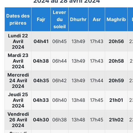
2024 au 28 avril 2024
Lever
Dates des
Fajr
du
Dhurhr
Asr
Maghrib
prières
soleil
Lundi 22
Avril
04h41
06h45
13h49
17h43
20h56
2
2024
Mardi 23
Avril
04h38
06h44
13h49
17h43
20h58
2
2024
Mercredi
24 Avril
04h35
06h42
13h49
17h44
20h59
2
2024
Jeudi 25
Avril
04h33
06h40
13h48
17h45
21h01
2
2024
Vendredi
26 Avril
04h30
06h38
13h48
17h45
21h02
2
2024