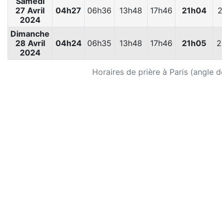
Samedi
27 Avril
04h27
06h36
13h48
17h46
21h04
2
2024
Dimanche
28 Avril
04h24
06h35
13h48
17h46
21h05
2
2024
Horaires de prière à Paris (angle d