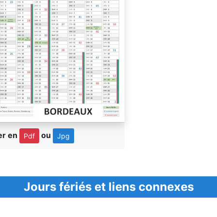
er en
ou
Pdf
Jpg
Jours fériés et liens connexes