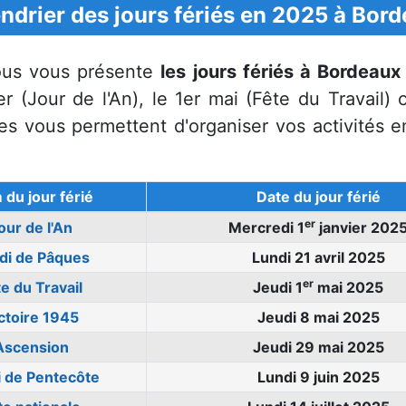
ndrier des jours fériés en 2025 à Bor
ous vous présente
les jours fériés à Bordeau
 (Jour de l'An), le 1er mai (Fête du Travail) o
es vous permettent d'organiser vos activités e
du jour férié
Date du jour férié
er
our de l'An
Mercredi 1
janvier 202
di de Pâques
Lundi 21 avril 2025
er
e du Travail
Jeudi 1
mai 2025
ctoire 1945
Jeudi 8 mai 2025
Ascension
Jeudi 29 mai 2025
i de Pentecôte
Lundi 9 juin 2025