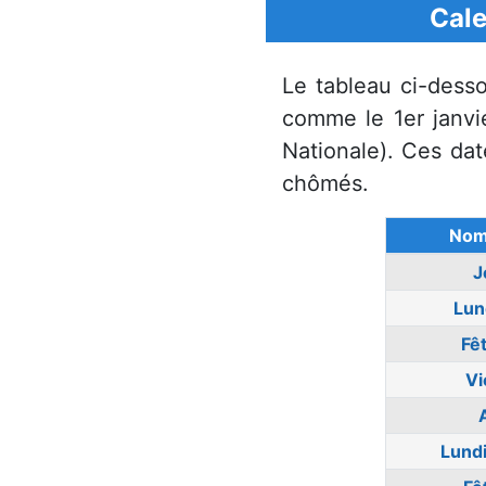
Cale
Le tableau ci-dess
comme le 1er janvier
Nationale). Ces dat
chômés.
Nom 
J
Lun
Fêt
Vi
Lund