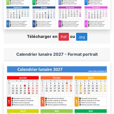
Télécharger en
ou
Pdf
Jpg
Calendrier lunaire 2027 - Format portrait