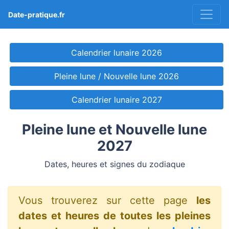
Date-pratique.fr
Calendrier lunaire 2026
Pleine lune / Nouvelle lune 2026
Calendrier lunaire 2027
Pleine lune et Nouvelle lune
2027
Dates, heures et signes du zodiaque
Vous trouverez sur cette page
les
dates et heures de toutes les pleines