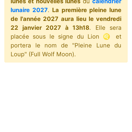
lunes et nouvelles lunes
du
calendrier
lunaire 2027
.
La première pleine lune
de l'année 2027 aura lieu le vendredi
22 janvier 2027 à 13h18
. Elle sera
placée sous le signe du Lion ♌ et
portera le nom de "Pleine Lune du
Loup" (Full Wolf Moon).