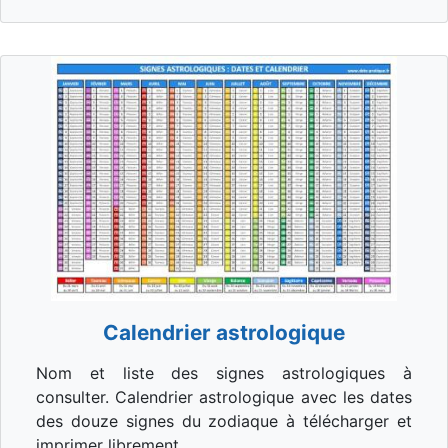
Calendrier astrologique
Nom et liste des signes astrologiques à
consulter. Calendrier astrologique avec les dates
des douze signes du zodiaque à télécharger et
imprimer librement.