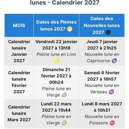
lunes - Calendrier 2027
Dates des
Dates des Pleines
MOIS
Nouvelles lunes
lunes 2027 🌕
2027 🌑
Calendrier
Vendredi
22 janvier
Jeudi
7 janvier
lunaire
2027 à 13h18
2027 à 21h25
Janvier
Pleine lune en Lion
Nouvelle lune en
2027
♌
Capricorne ♑
Dimanche
21
Calendrier
Samedi
6 février
février 2027 à
lunaire
2027 à 16h57
00h24
Février
Nouvelle lune en
Pleine lune en
2027
Verseau ♒
Vierge ♍
Lundi
22 mars
Lundi
8 mars 2027
Calendrier
2027 à 11h44
à 10h31
lunaire
Pleine lune en
Nouvelle lune en
Mars 2027
Vierge ♍
Poissons ♓