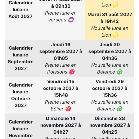
Calendrier
Lion ♌
à 09h30
lunaire
Pleine lune en
Mardi
31 août 2027
Août 2027
Verseau ♒
à 19h42
Nouvelle lune en
Lion ♌
Jeudi
16
Jeudi
30
Calendrier
septembre 2027 à
septembre 2027 à
lunaire
01h05
04h36
Septembre
Pleine lune en
Nouvelle lune en
2027
Poissons ♓
Balance ♎
Vendredi
15
Vendredi
29
Calendrier
octobre 2027 à
octobre 2027 à
lunaire
15h48
15h36
Octobre
Pleine lune en
Nouvelle lune en
2027
Bélier ♈
Balance ♎
Dimanche
14
Dimanche
28
Calendrier
novembre 2027 à
novembre 2027 à
lunaire
04h27
04h25
Novembre
Pleine lune en
Nouvelle lune en