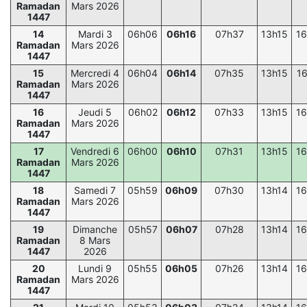
Ramadan
Mars 2026
1447
14
Mardi 3
06h06
06h16
07h37
13h15
16
Ramadan
Mars 2026
1447
15
Mercredi 4
06h04
06h14
07h35
13h15
1
Ramadan
Mars 2026
1447
16
Jeudi 5
06h02
06h12
07h33
13h15
16
Ramadan
Mars 2026
1447
17
Vendredi 6
06h00
06h10
07h31
13h15
16
Ramadan
Mars 2026
1447
18
Samedi 7
05h59
06h09
07h30
13h14
16
Ramadan
Mars 2026
1447
19
Dimanche
05h57
06h07
07h28
13h14
16
Ramadan
8 Mars
1447
2026
20
Lundi 9
05h55
06h05
07h26
13h14
16
Ramadan
Mars 2026
1447