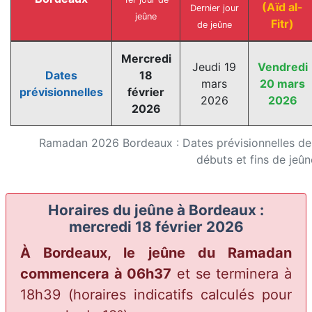
(Aïd al-
Dernier jour
jeûne
Fitr)
de jeûne
Mercredi
Jeudi 19
Vendredi
Dates
18
mars
20 mars
prévisionnelles
février
2026
2026
2026
Ramadan 2026 Bordeaux : Dates prévisionnelles de
débuts et fins de jeûn
Horaires du jeûne à Bordeaux :
mercredi 18 février 2026
À Bordeaux, le jeûne du Ramadan
commencera à 06h37
et se terminera à
18h39
(horaires indicatifs calculés pour