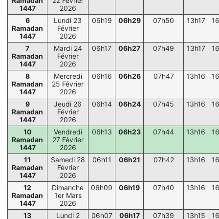
Ramadan
22 Février
1447
2026
6
Lundi 23
06h19
06h29
07h50
13h17
1
Ramadan
Février
1447
2026
7
Mardi 24
06h17
06h27
07h49
13h17
1
Ramadan
Février
1447
2026
8
Mercredi
06h16
06h26
07h47
13h16
1
Ramadan
25 Février
1447
2026
9
Jeudi 26
06h14
06h24
07h45
13h16
1
Ramadan
Février
1447
2026
10
Vendredi
06h13
06h23
07h44
13h16
1
Ramadan
27 Février
1447
2026
11
Samedi 28
06h11
06h21
07h42
13h16
1
Ramadan
Février
1447
2026
12
Dimanche
06h09
06h19
07h40
13h16
1
Ramadan
1er Mars
1447
2026
13
Lundi 2
06h07
06h17
07h39
13h15
1