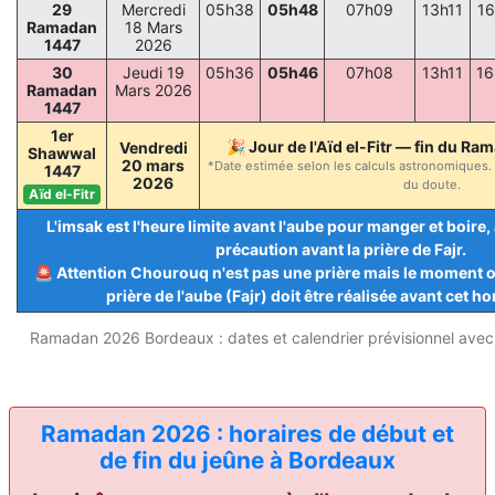
29
Mercredi
05h38
05h48
07h09
13h11
16
Ramadan
18 Mars
1447
2026
30
Jeudi 19
05h36
05h46
07h08
13h11
16
Ramadan
Mars 2026
1447
1er
🎉 Jour de l'Aïd el-Fitr — fin du Ra
Vendredi
Shawwal
20 mars
*Date estimée selon les calculs astronomiques. C
1447
2026
du doute.
Aïd el-Fitr
L'imsak est l'heure limite avant l'aube pour manger et boire
précaution avant la prière de Fajr.
🚨 Attention Chourouq n'est pas une prière mais le moment ou 
prière de l'aube (Fajr) doit être réalisée avant cet hor
Ramadan 2026 Bordeaux : dates et calendrier prévisionnel avec 
Ramadan 2026 : horaires de début et
de fin du jeûne à Bordeaux