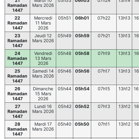
21
Mardi 10
05h53
06h03
07h24
13h14
16
Ramadan
Mars 2026
1447
22
Mercredi
05h51
06h01
07h22
13h13
16
Ramadan
11 Mars
1447
2026
23
Jeudi 12
05h49
05h59
07h21
13h13
16
Ramadan
Mars 2026
1447
24
Vendredi
05h48
05h58
07h19
13h13
16
Ramadan
13 Mars
1447
2026
25
Samedi 14
05h46
05h56
07h17
13h13
16
Ramadan
Mars 2026
1447
26
Dimanche
05h44
05h54
07h15
13h12
16
Ramadan
15 Mars
1447
2026
27
Lundi 16
05h42
05h52
07h13
13h12
16
Ramadan
Mars 2026
1447
28
Mardi 17
05h40
05h50
07h11
13h12
16
Ramadan
Mars 2026
1447