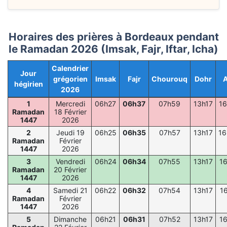
Horaires des prières à Bordeaux pendant
le Ramadan 2026 (Imsak, Fajr, Iftar, Icha)
Calendrier
Jour
grégorien
Imsak
Fajr
Chourouq
Dohr
A
hégirien
2026
1
Mercredi
06h27
06h37
07h59
13h17
16
Ramadan
18 Février
1447
2026
2
Jeudi 19
06h25
06h35
07h57
13h17
16
Ramadan
Février
1447
2026
3
Vendredi
06h24
06h34
07h55
13h17
1
Ramadan
20 Février
1447
2026
4
Samedi 21
06h22
06h32
07h54
13h17
1
Ramadan
Février
1447
2026
5
Dimanche
06h21
06h31
07h52
13h17
1