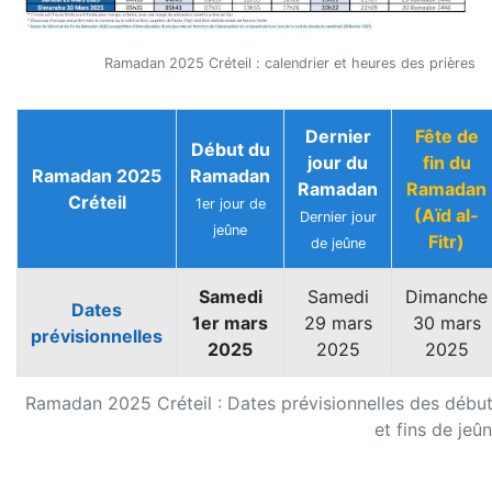
Ramadan 2025 Créteil : calendrier et heures des prières
Dernier
Fête de
Début du
jour du
fin du
Ramadan 2025
Ramadan
Ramadan
Ramadan
Créteil
1er jour de
(Aïd al-
Dernier jour
jeûne
Fitr)
de jeûne
Samedi
Samedi
Dimanche
Dates
1er mars
29 mars
30 mars
prévisionnelles
2025
2025
2025
Ramadan 2025 Créteil : Dates prévisionnelles des débu
et fins de jeû