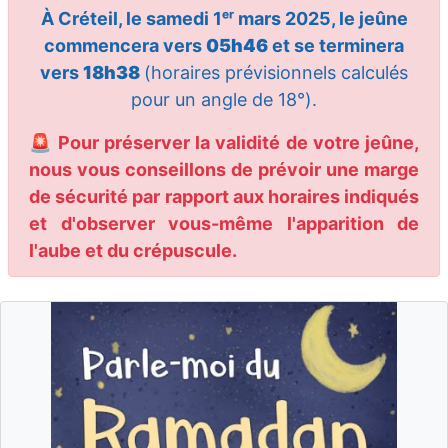
À Créteil, le samedi 1ᵉʳ mars 2025, le jeûne
commencera vers
05h46
et se terminera
vers
18h38
(horaires prévisionnels calculés
pour un angle de 18°).
🚨 Pour préserver la validité de votre jeûne,
nous vous conseillons de prévoir une marge
de sécurité par rapport aux horaires indiqués
et d'observer vous-même l'apparition de
l'aube et du crépuscule.