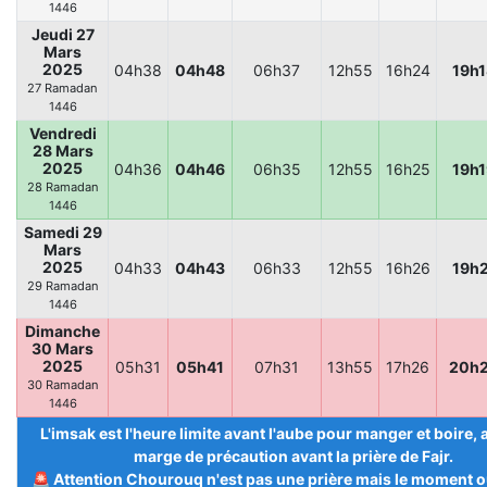
1446
Jeudi 27
Mars
2025
04h38
04h48
06h37
12h55
16h24
19h1
27 Ramadan
1446
Vendredi
28 Mars
2025
04h36
04h46
06h35
12h55
16h25
19h1
28 Ramadan
1446
Samedi 29
Mars
2025
04h33
04h43
06h33
12h55
16h26
19h
29 Ramadan
1446
Dimanche
30 Mars
2025
05h31
05h41
07h31
13h55
17h26
20h
30 Ramadan
1446
L'imsak est l'heure limite avant l'aube pour manger et boire,
marge de précaution avant la prière de Fajr.
🚨 Attention Chourouq n'est pas une prière mais le moment ou