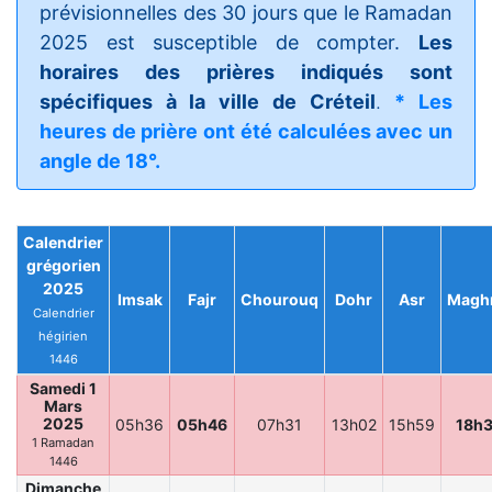
prévisionnelles des 30 jours que le Ramadan
2025 est susceptible de compter.
Les
horaires des prières indiqués sont
spécifiques à la ville de Créteil
.
* Les
heures de prière ont été calculées avec un
angle de 18°.
Calendrier
grégorien
2025
Imsak
Fajr
Chourouq
Dohr
Asr
Magh
Calendrier
hégirien
1446
Samedi 1
Mars
2025
05h36
05h46
07h31
13h02
15h59
18h
1 Ramadan
1446
Dimanche