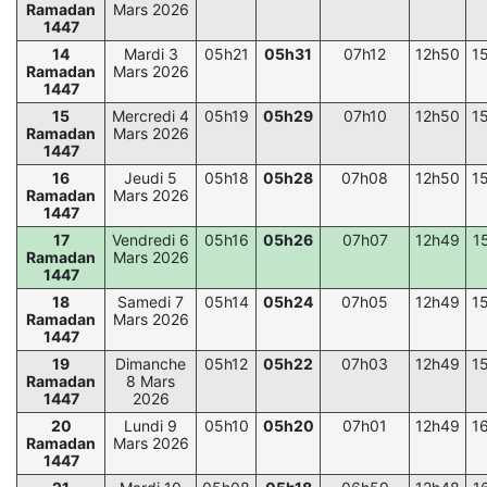
Ramadan
Mars 2026
1447
14
Mardi 3
05h21
05h31
07h12
12h50
1
Ramadan
Mars 2026
1447
15
Mercredi 4
05h19
05h29
07h10
12h50
1
Ramadan
Mars 2026
1447
16
Jeudi 5
05h18
05h28
07h08
12h50
1
Ramadan
Mars 2026
1447
17
Vendredi 6
05h16
05h26
07h07
12h49
1
Ramadan
Mars 2026
1447
18
Samedi 7
05h14
05h24
07h05
12h49
1
Ramadan
Mars 2026
1447
19
Dimanche
05h12
05h22
07h03
12h49
1
Ramadan
8 Mars
1447
2026
20
Lundi 9
05h10
05h20
07h01
12h49
1
Ramadan
Mars 2026
1447