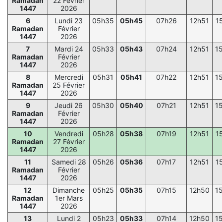
Ramadan
22 Février
1447
2026
6
Lundi 23
05h35
05h45
07h26
12h51
1
Ramadan
Février
1447
2026
7
Mardi 24
05h33
05h43
07h24
12h51
1
Ramadan
Février
1447
2026
8
Mercredi
05h31
05h41
07h22
12h51
1
Ramadan
25 Février
1447
2026
9
Jeudi 26
05h30
05h40
07h21
12h51
1
Ramadan
Février
1447
2026
10
Vendredi
05h28
05h38
07h19
12h51
1
Ramadan
27 Février
1447
2026
11
Samedi 28
05h26
05h36
07h17
12h51
1
Ramadan
Février
1447
2026
12
Dimanche
05h25
05h35
07h15
12h50
1
Ramadan
1er Mars
1447
2026
13
Lundi 2
05h23
05h33
07h14
12h50
1