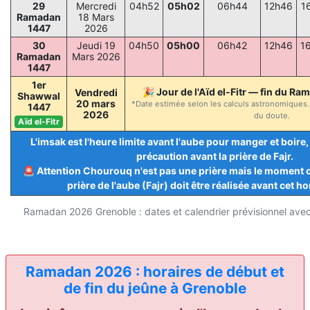
29
Mercredi
04h52
05h02
06h44
12h46
1
Ramadan
18 Mars
1447
2026
30
Jeudi 19
04h50
05h00
06h42
12h46
1
Ramadan
Mars 2026
1447
1er
🎉 Jour de l'Aïd el-Fitr — fin du Ra
Vendredi
Shawwal
20 mars
*Date estimée selon les calculs astronomiques. 
1447
2026
du doute.
Aïd el-Fitr
L'imsak est l'heure limite avant l'aube pour manger et boir
précaution avant la prière de Fajr.
🚨 Attention Chourouq n'est pas une prière mais le moment ou 
prière de l'aube (Fajr) doit être réalisée avant cet hor
Ramadan 2026 Grenoble : dates et calendrier prévisionnel avec 
Ramadan 2026 : horaires de début et
de fin du jeûne à Grenoble