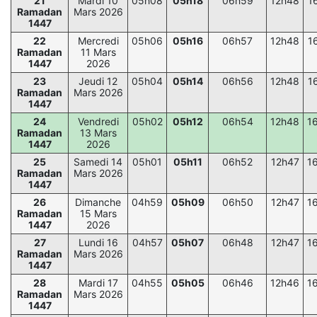
21
Mardi 10
05h08
05h18
06h59
12h48
1
Ramadan
Mars 2026
1447
22
Mercredi
05h06
05h16
06h57
12h48
1
Ramadan
11 Mars
1447
2026
23
Jeudi 12
05h04
05h14
06h56
12h48
1
Ramadan
Mars 2026
1447
24
Vendredi
05h02
05h12
06h54
12h48
1
Ramadan
13 Mars
1447
2026
25
Samedi 14
05h01
05h11
06h52
12h47
1
Ramadan
Mars 2026
1447
26
Dimanche
04h59
05h09
06h50
12h47
1
Ramadan
15 Mars
1447
2026
27
Lundi 16
04h57
05h07
06h48
12h47
1
Ramadan
Mars 2026
1447
28
Mardi 17
04h55
05h05
06h46
12h46
1
Ramadan
Mars 2026
1447