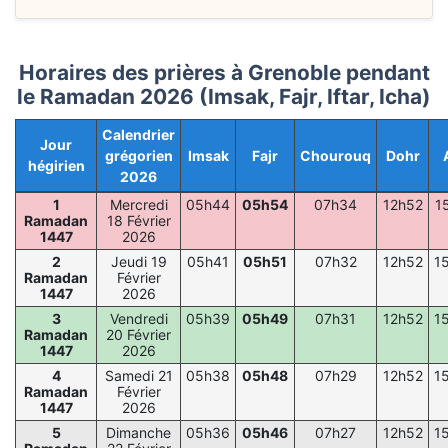
Horaires des prières à Grenoble pendant
le Ramadan 2026 (Imsak, Fajr, Iftar, Icha)
Calendrier
Jour
grégorien
Imsak
Fajr
Chourouq
Dohr
hégirien
2026
1
Mercredi
05h44
05h54
07h34
12h52
1
Ramadan
18 Février
1447
2026
2
Jeudi 19
05h41
05h51
07h32
12h52
1
Ramadan
Février
1447
2026
3
Vendredi
05h39
05h49
07h31
12h52
1
Ramadan
20 Février
1447
2026
4
Samedi 21
05h38
05h48
07h29
12h52
1
Ramadan
Février
1447
2026
5
Dimanche
05h36
05h46
07h27
12h52
1