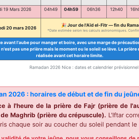
i 19 Mars 2026
04h49
04h59
06h36
12h40
16h
🎉 Jour de l'Aïd el-Fitr — fin du Ram
edi 20 mars 2026
*Date estimée selon les calculs astronomiques. Confirm
ite avant l'aube pour manger et boire, avec une marge de précaution 
'est pas une prière mais le moment ou le soleil se lève. La prière de
réalisée avant cet horaire limite.
Ramadan 2026 Nice : dates et calendrier prévisionnel 
 2026 : horaires de début et de fin du jeûn
à l'heure de la prière de Fajr (prière de l'a
e de Maghrib (prière du crépuscule).
L'Iftar cor
pris chaque soir au coucher du soleil pendant l
 validité de votre jeûne, nous vous conseillons de