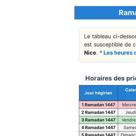
Rama
Le tableau ci-desso
est susceptible de 
Nice
.
* Les heures d
Horaires des pri
Calen
Jour hégirien
1 Ramadan 1447
Mercre
2 Ramadan 1447
Jeudi
3 Ramadan 1447
Vendre
4 Ramadan 1447
Samed
5 Ramadan 1447
Dimanch