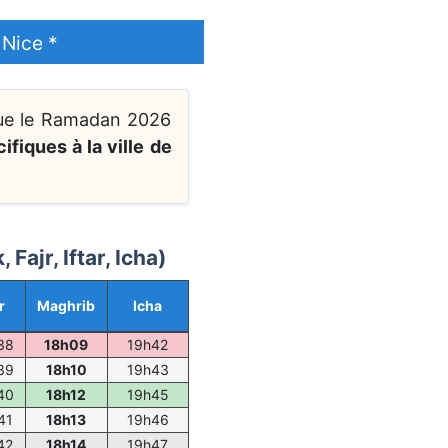
 Nice *
 que le Ramadan 2026
ifiques à la ville de
ajr, Iftar, Icha)
r
Maghrib
Icha
38
18h09
19h42
39
18h10
19h43
40
18h12
19h45
41
18h13
19h46
42
18h14
19h47