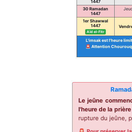
1447
30 Ramadan
Jeud
1447
1er Shawwal
1447
Vendr
Aïd el-Fitr
L'imsak est l'heure lim
🚨 Attention Chourouq n
Ramadan
Le jeûne commence 
l'heure de la prièr
rupture du jeûne, 
🚨 Pour préserver la