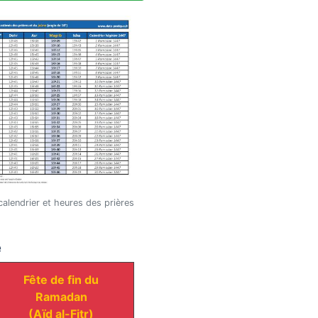
alendrier et heures des prières
e
Fête de fin du
Ramadan
(Aïd al-Fitr)