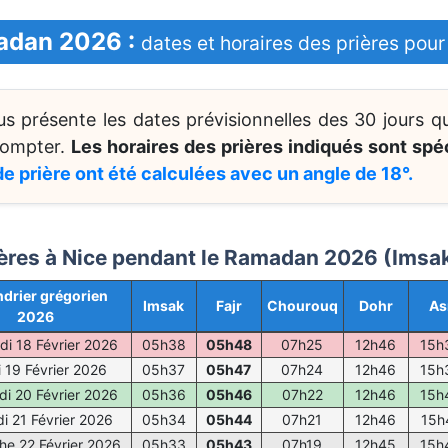
dan 2026 :
dates et horaires des prières pour
us présente les dates prévisionnelles des 30 jours
compter.
Les horaires des prières indiqués sont spéc
e prière ont été calculées avec un angle de 18°.
ères à Nice pendant le Ramadan 2026 (Imsak, F
drier grégorien
Imsak
Fajr
Chourouq
Dohr
As
2026
di 18 Février 2026
05h38
05h48
07h25
12h46
15h
 19 Février 2026
05h37
05h47
07h24
12h46
15h
di 20 Février 2026
05h36
05h46
07h22
12h46
15h
i 21 Février 2026
05h34
05h44
07h21
12h46
15h
e 22 Février 2026
05h33
05h43
07h19
12h45
15h