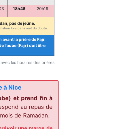
03
18h46
20h19
adan, pas de jeûne.
ation lors de la nuit du doute.
avant la prière de Fajr.
 l'aube (Fajr) doit être
avec les horaires des prières
e à Nice
ube) et prend fin à
respond au repas de
e mois de Ramadan.
 prévoir une marge de