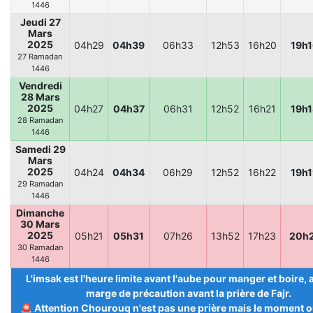
1446
Jeudi 27
Mars
2025
04h29
04h39
06h33
12h53
16h20
19h1
27 Ramadan
1446
Vendredi
28 Mars
2025
04h27
04h37
06h31
12h52
16h21
19h1
28 Ramadan
1446
Samedi 29
Mars
2025
04h24
04h34
06h29
12h52
16h22
19h1
29 Ramadan
1446
Dimanche
30 Mars
2025
05h21
05h31
07h26
13h52
17h23
20h
30 Ramadan
1446
L'imsak est l'heure limite avant l'aube pour manger et boire,
marge de précaution avant la prière de Fajr.
🚨 Attention Chourouq n'est pas une prière mais le moment ou