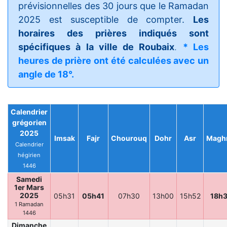
prévisionnelles des 30 jours que le Ramadan
2025 est susceptible de compter.
Les
horaires des prières indiqués sont
spécifiques à la ville de Roubaix
.
* Les
heures de prière ont été calculées avec un
angle de 18°.
Calendrier
grégorien
2025
Imsak
Fajr
Chourouq
Dohr
Asr
Magh
Calendrier
hégirien
1446
Samedi
1er Mars
2025
05h31
05h41
07h30
13h00
15h52
18h
1 Ramadan
1446
Dimanche