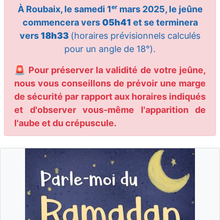
À Roubaix, le samedi 1ᵉʳ mars 2025, le jeûne
commencera vers
05h41
et se terminera
vers
18h33
(horaires prévisionnels calculés
pour un angle de 18°).
🚨 Pour préserver la validité de votre jeûne,
nous vous conseillons de prévoir une marge
de sécurité par rapport aux horaires indiqués
et d'observer vous-même l'apparition de
l'aube et du crépuscule.