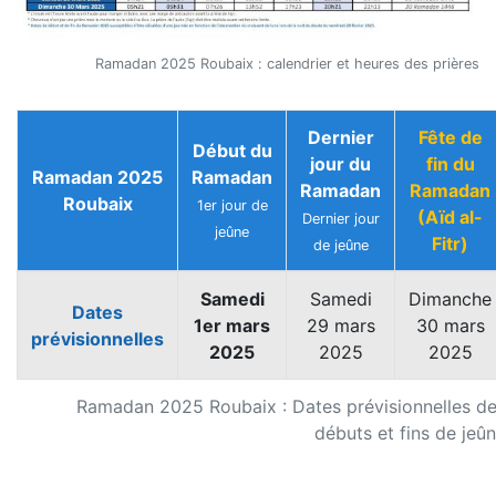
Ramadan 2025 Roubaix : calendrier et heures des prières
Dernier
Fête de
Début du
jour du
fin du
Ramadan 2025
Ramadan
Ramadan
Ramadan
Roubaix
1er jour de
(Aïd al-
Dernier jour
jeûne
Fitr)
de jeûne
Samedi
Samedi
Dimanche
Dates
1er mars
29 mars
30 mars
prévisionnelles
2025
2025
2025
Ramadan 2025 Roubaix : Dates prévisionnelles d
débuts et fins de jeû