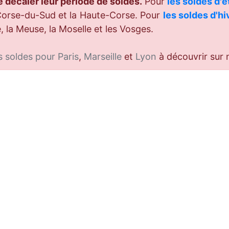
 décaler leur période de soldes.
Pour
les soldes d'é
Corse-du-Sud et la Haute-Corse. Pour
les soldes d'hi
 la Meuse, la Moselle et les Vosges.
 soldes pour Paris
,
Marseille
et
Lyon
à découvrir sur 