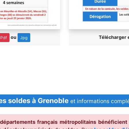
ou
Télécharger
Pdf
Jpg
es soldes à Grenoble
et informations compl
 départements français métropolitains bénéficient