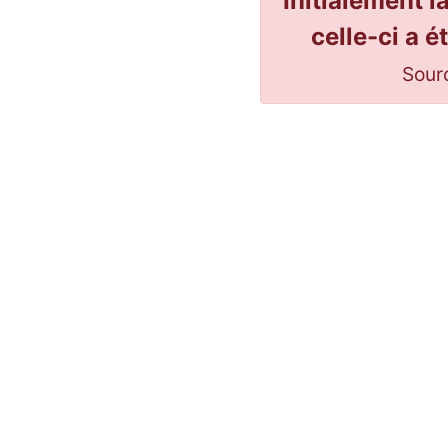
Initialement l
celle-ci a 
Sourc