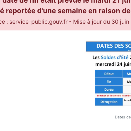
a date de fin était prévue le mardi 21 ju
été reportée d'une semaine en raison de 
e : service-public.gouv.fr - Mise à jour du 30 jui
Dates de