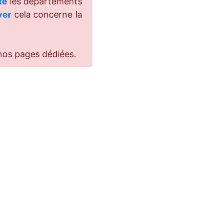
té
les départements
ver
cela concerne la
nos pages dédiées.