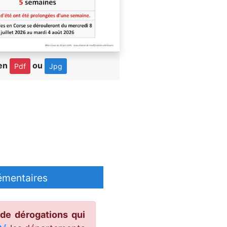
 en
ou
Pdf
Jpg
émentaires
 de dérogations qui