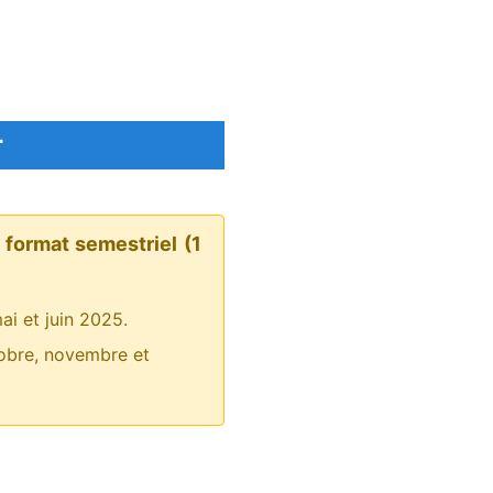
r
format semestriel (1
mai et juin 2025.
tobre, novembre et