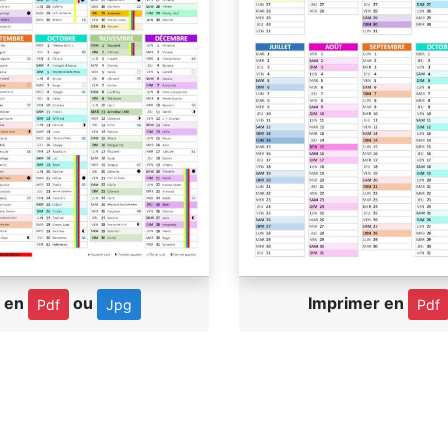
r en
ou
Imprimer en
Pdf
Jpg
Pdf