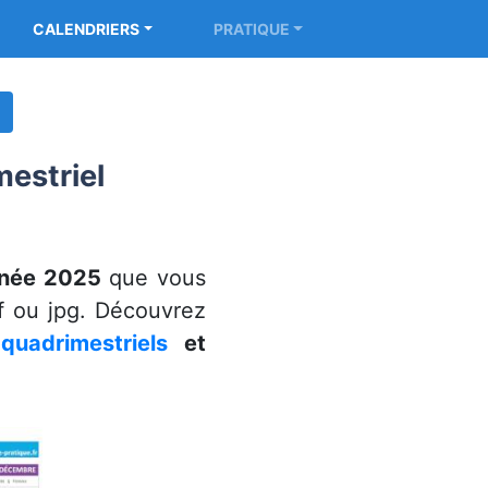
CALENDRIERS
PRATIQUE
mestriel
nnée 2025
que vous
df ou jpg. Découvrez
,
quadrimestriels
et