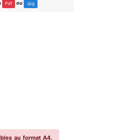
n
ou
Pdf
Jpg
bles au format A4.