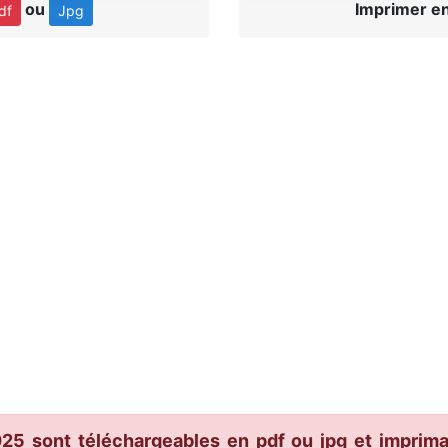
ou
Imprimer e
df
Jpg
025 sont téléchargeables en pdf ou jpg et imprima