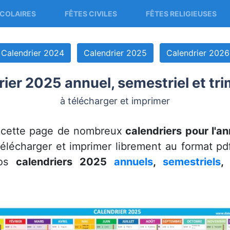
COLAIRES
FÊTES CIVILES
FÊTES RELIGIEUSES
Calendrier 2024
Calendrier 2025
Calendrier 2026
ier 2025 annuel, semestriel et tri
à télécharger et imprimer
 cette page de nombreux
calendriers pour l'a
télécharger et imprimer librement au format p
nos
calendriers 2025
annuels
,
semestriels