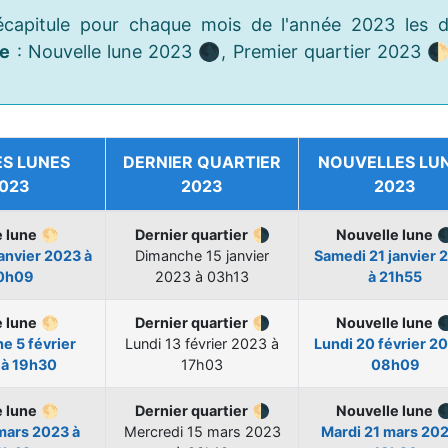
écapitule pour chaque mois de l'année 2023 les d
ne
: Nouvelle lune 2023 🌑, Premier quartier 2023 
ES LUNES
DERNIER QUARTIER
NOUVELLES LU
023
2023
2023
e lune
🌕
Dernier quartier
🌗
Nouvelle lune

janvier 2023 à
Dimanche
15 janvier
Samedi
21 janvier 
0h09
2023 à 03h13
à 21h55
e lune
🌕
Dernier quartier
🌗
Nouvelle lune

he
5 février
Lundi
13 février 2023 à
Lundi
20 février 2
 à 19h30
17h03
08h09
e lune
🌕
Dernier quartier
🌗
Nouvelle lune

mars 2023 à
Mercredi
15 mars 2023
Mardi
21 mars 202