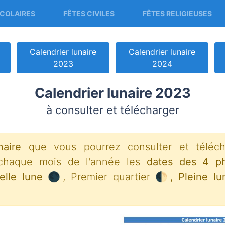
COLAIRES
FÊTES CIVILES
FÊTES RELIGIEUSES
Calendrier lunaire
Calendrier lunaire
2023
2024
Calendrier lunaire 2023
à consulter et télécharger
naire
que vous pourrez consulter et téléch
 chaque mois de l'année les
dates des 4 p
elle lune 🌑
, Premier quartier 🌓,
Pleine l