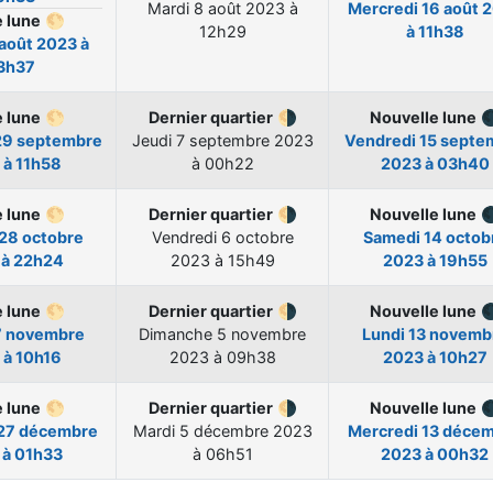
Mardi
8 août 2023 à
Mercredi
16 août 
e lune
🌕
12h29
à 11h38
 août 2023 à
3h37
e lune
🌕
Dernier quartier
🌗
Nouvelle lune

29 septembre
Jeudi
7 septembre 2023
Vendredi
15 septe
 à 11h58
à 00h22
2023 à 03h40
e lune
🌕
Dernier quartier
🌗
Nouvelle lune

28 octobre
Vendredi
6 octobre
Samedi
14 octob
 à 22h24
2023 à 15h49
2023 à 19h55
e lune
🌕
Dernier quartier
🌗
Nouvelle lune

7 novembre
Dimanche
5 novembre
Lundi
13 novemb
 à 10h16
2023 à 09h38
2023 à 10h27
e lune
🌕
Dernier quartier
🌗
Nouvelle lune

27 décembre
Mardi
5 décembre 2023
Mercredi
13 déce
 à 01h33
à 06h51
2023 à 00h32