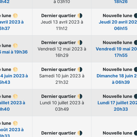
3h42
à 03h10
18h26
e lune
🌕
Dernier quartier
🌗
Nouvelle lune

avril 2023 à
Jeudi
13 avril 2023 à
Jeudi
20 avril 202
6h37
11h12
06h15
Dernier quartier
🌗
Nouvelle lune

e lune
🌕
Vendredi
12 mai 2023 à
Vendredi
19 mai 20
5 mai à 19h36
16h29
17h55
e lune
🌕
Dernier quartier
🌗
Nouvelle lune

e
4 juin 2023 à
Samedi
10 juin 2023 à
Dimanche
18 juin 
5h43
21h32
à 06h39
e lune
🌕
Dernier quartier
🌗
Nouvelle lune

uillet 2023 à
Lundi
10 juillet 2023 à
Lundi
17 juillet 20
3h40
03h49
20h33
e lune
🌕
août 2023 à
Dernier quartier
🌗
Nouvelle lune

0h33