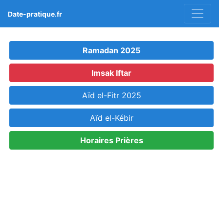
Date-pratique.fr
Ramadan 2025
Imsak Iftar
Aïd el-Fitr 2025
Aïd el-Kébir
Horaires Prières