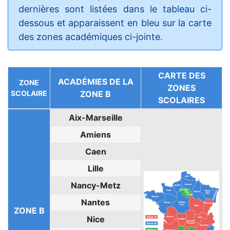
dernières sont listées dans le tableau ci-
dessous et apparaissent en bleu sur la carte
des zones académiques ci-jointe.
CARTE DES
ACADÉMIES DE LA
ZONE
ZONES
SCOLAIRE
ZONE B
SCOLAIRES
Aix-Marseille
Amiens
Caen
Lille
Nancy-Metz
Nantes
ZONE B
Nice