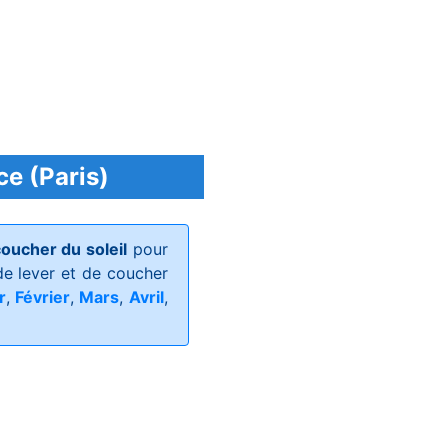
ce (Paris)
coucher du soleil
pour
e lever et de coucher
r
,
Février
,
Mars
,
Avril
,