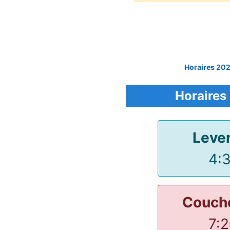
Horaires 20
Horaires 
Lever
4:
Couche
7: