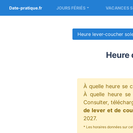
Date-pratique.fr
JOURS FÉRIÉS
VACANCES S
Heure lever-coucher sol
Heure 
À quelle heure se c
À quelle heure se l
Consulter, téléchar
de lever et de cou
2027.
* Les horaires données sur ce