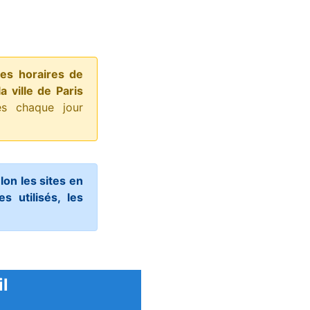
les horaires de
a ville de Paris
és chaque jour
lon les sites en
s utilisés, les
il