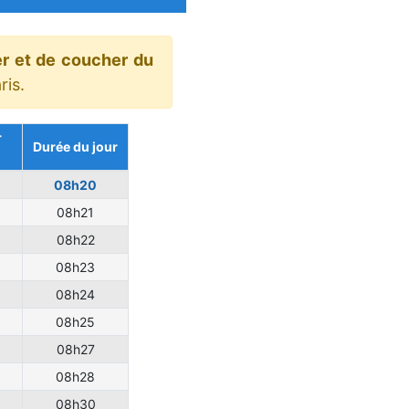
er et de coucher du
ris.
r
Durée du jour
08h20
08h21
08h22
08h23
08h24
08h25
08h27
08h28
08h30