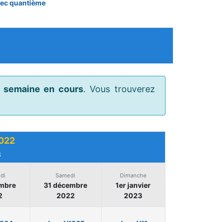
vec quantième
a semaine en cours
. Vous trouverez
2022
3
di
Samedi
Dimanche
mbre
31 décembre
1er janvier
2
2022
2023