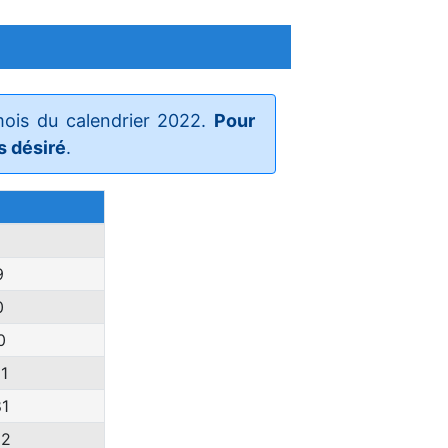
mois du calendrier 2022.
Pour
s désiré
.
9
0
0
1
81
12