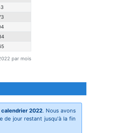
43
73
04
34
65
2022 par mois
 calendrier 2022
. Nous avons
de jour restant jusqu'à la fin