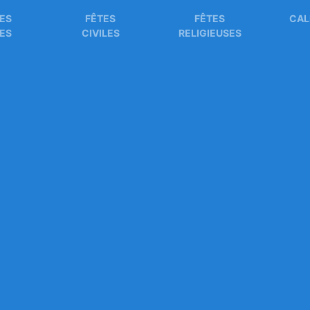
ES
FÊTES
FÊTES
CAL
ES
CIVILES
RELIGIEUSES
 de jour 2021
Numéro de jour 2022
Numéro de jo
Numéro de jour 2022
Calendrier 2022 avec quantième
la date du jour ?
Quels sont les numéros et l
 sont les quantièmes des jours du mois de
dé
ur
à consulter, télécharger et imprimer.