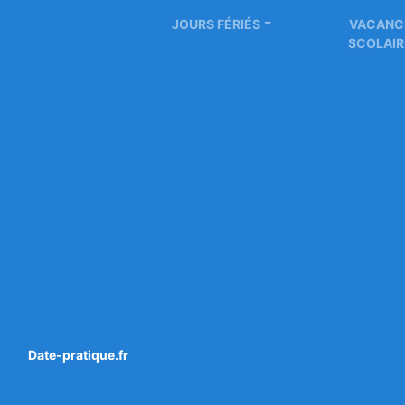
JOURS FÉRIÉS
VACANC
SCOLAIR
Numéro
Quel est le quantième de 
calendrier 2022 ? Quelles
2022 avec numéros de jo
Date-pratique.fr