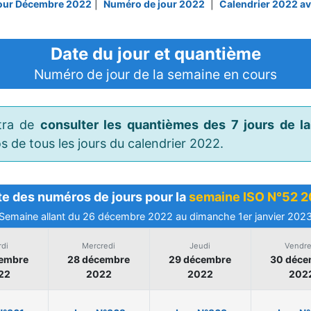
our Décembre 2022
|
Numéro de jour 2022
|
Calendrier 2022 a
Date du jour et quantième
Numéro de jour de la semaine en cours
ttra de
consulter les quantièmes des 7 jours de l
 de tous les jours du calendrier 2022.
te des numéros de jours pour la
semaine ISO N°52 
Semaine allant du 26 décembre 2022 au dimanche 1er janvier 202
di
Mercredi
Jeudi
Vendre
cembre
28 décembre
29 décembre
30 déce
22
2022
2022
202