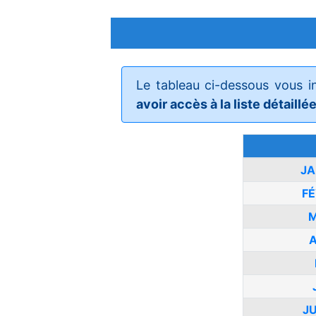
Le tableau ci-dessous vous 
avoir accès à la liste détaill
JA
FÉ
M
A
JU