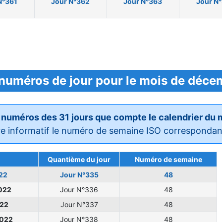
N°361
Jour N°362
Jour N°363
Jour N
 numéros de jour pour le mois de déc
 numéros des 31 jours que compte le calendrier du
re informatif le numéro de semaine ISO correspondant 
Quantième du jour
Numéro de semaine
22
Jour N°335
48
022
Jour N°336
48
022
Jour N°337
48
2022
Jour N°338
48