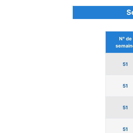
S
N° de
semain
51
51
51
51