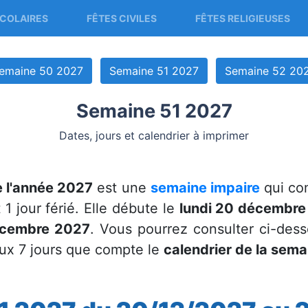
COLAIRES
FÊTES CIVILES
FÊTES RELIGIEUSES
emaine 50 2027
Semaine 51 2027
Semaine 52 20
Semaine 51 2027
Dates, jours et calendrier à imprimer
 l'année 2027
est une
semaine impaire
qui com
 1 jour férié. Elle débute le
lundi 20 décembre
écembre 2027
. Vous pourrez consulter ci-dess
ux 7 jours que compte le
calendrier de la sem