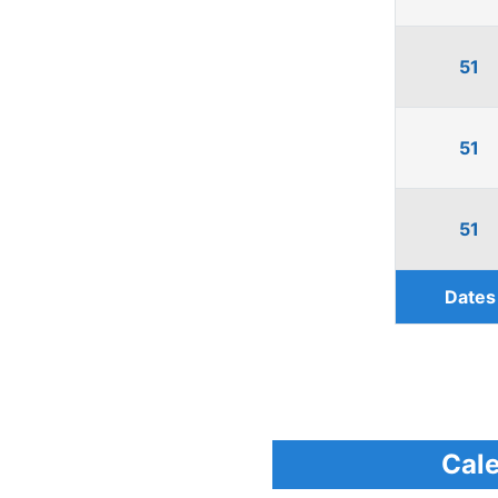
51
51
51
Dates 
Cale