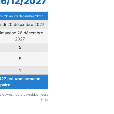
26/12/2027
du 20 au 26 décembre 2027
undi 20 décembre 2027
imanche 26 décembre
2027
5
5
1
027 est une semaine
paire.
 ouvrés, jours ouvrables, jours
fériés