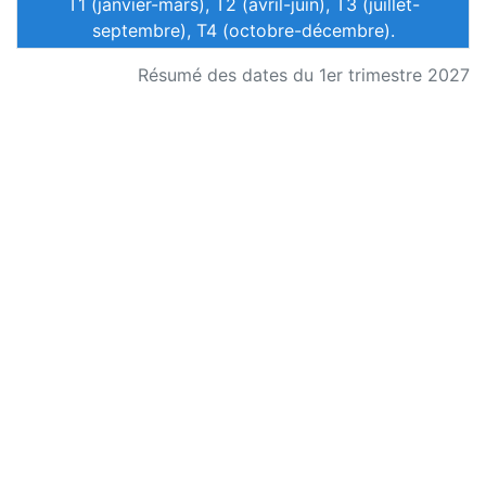
T1 (janvier-mars), T2 (avril-juin), T3 (juillet-
septembre), T4 (octobre-décembre).
Résumé des dates du 1er trimestre 2027