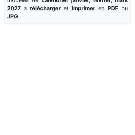
modèles de
calendrier janvier, février, mars
2027
à
télécharger
et
imprimer
en
PDF
ou
JPG
.