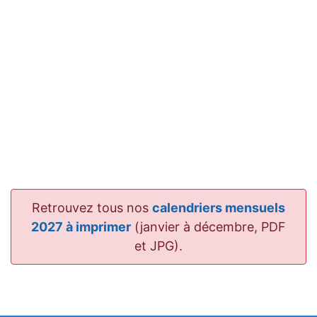
Retrouvez tous nos
calendriers mensuels
2027 à imprimer
(janvier à décembre, PDF
et JPG).