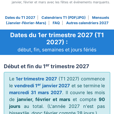
janvier, février et mars avec les fêtes et événements marquants.
Dates du T1 2027
|
Calendriers T1 (PDF/JPG)
|
Mensuels
(Janvier-Février-Mars)
|
FAQ
|
Autres calendriers 2027
Dates du 1er trimestre 2027 (T1
2027) :
début, fin, semaines et jours fériés
er
Début et fin du 1
trimestre 2027
Le
1er trimestre 2027
(T1 2027) commence
er
le
vendredi 1
janvier 2027
et se termine le
marcredi 31 mars 2027
. Il couvre les mois
de
janvier, février et mars
et compte
90
jours
au total. (L'année 2027 n'est pas
bissextile, donc février compte 28 jours.)