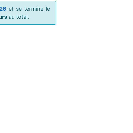
026
et se termine le
urs
au total.