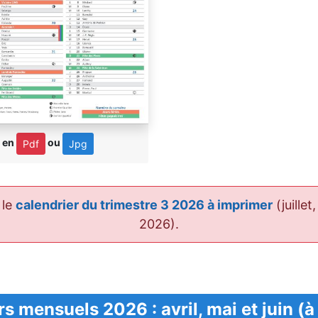
 en
ou
Pdf
Jpg
 le
calendrier du trimestre 3 2026 à imprimer
(juille
2026).
s mensuels 2026 : avril, mai et juin (