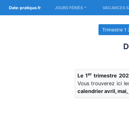
Date-pratique.fr
JOURS FÉRIÉS
VACANCES S
Trimestre 1
D
er
Le 1
trimestre 202
Vous trouverez ici l
calendrier avril, mai,