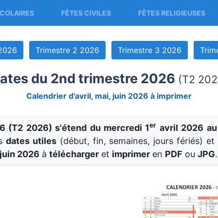
COLAIRES
FÊTES CIVILES
FÊTES RELIGIEUSES
 2026
Trimestre 2 2026
Trimestre 3 2026
Trim
ates du 2nd trimestre 2026
(T2 202
Calendrier d'avril, mai, juin 2026 à imprimer
er
6 (T2 2026) s'étend du mercredi 1
avril 2026 au
es
dates utiles
(début, fin, semaines, jours fériés) e
 juin 2026
à
télécharger
et
imprimer
en
PDF
ou
JPG
.