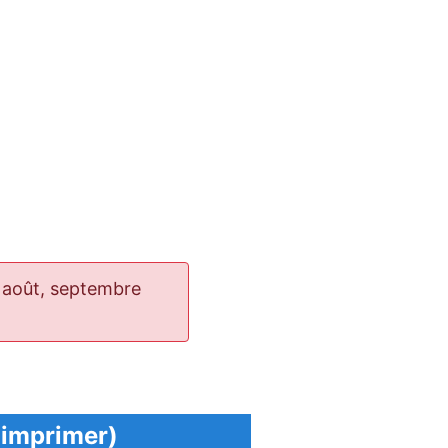
t, août, septembre
à imprimer)