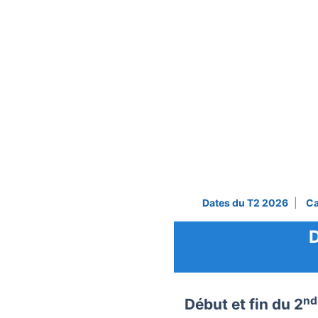
Dates du T2 2026
|
Ca
D
nd
Début et fin du 2