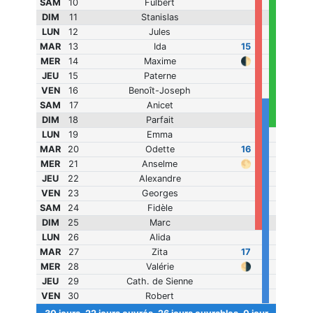
SAM
10
Fulbert
DIM
11
Stanislas
LUN
12
Jules
MAR
13
Ida
15
MER
14
Maxime
🌓
JEU
15
Paterne
VEN
16
Benoît-Joseph
SAM
17
Anicet
DIM
18
Parfait
LUN
19
Emma
MAR
20
Odette
16
MER
21
Anselme
🌕
JEU
22
Alexandre
VEN
23
Georges
SAM
24
Fidèle
DIM
25
Marc
LUN
26
Alida
MAR
27
Zita
17
MER
28
Valérie
🌗
JEU
29
Cath. de Sienne
VEN
30
Robert