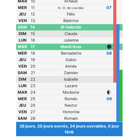
MAR
10
Arnaud
MER
11
07
N.-D. de Lourdes
JEU
12
Félix
VEN
13
Béatrice
SAM
14
St Valentin
DIM
15
Claude
LUN
16
Julienne
MAR
17
Mardi Gras
🌑
MER
18
Bernadette
08
JEU
19
Gabin
VEN
20
Aimée
SAM
21
Damien
DIM
22
Isabelle
LUN
23
Lazare
MAR
24
Modeste
🌓
MER
25
Roméo
09
JEU
26
Nestor
VEN
27
Honorine
SAM
28
Romain
28 jours, 20 jours ouvrés, 24 jours ouvrables, 0 jour
férié