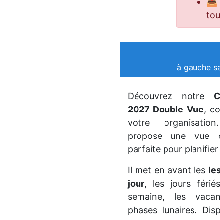
📥
tou
à gauche sa
Découvrez notre
C
2027 Double Vue
, c
votre organisatio
propose une vue cl
parfaite pour planifier
Il met en avant les
le
jour
, les jours féri
semaine, les vacan
phases lunaires. Dis