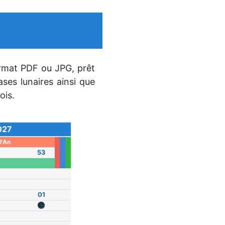
rmat PDF ou JPG, prêt
ases lunaires ainsi que
ois.
027
l'An
53
01
🌑