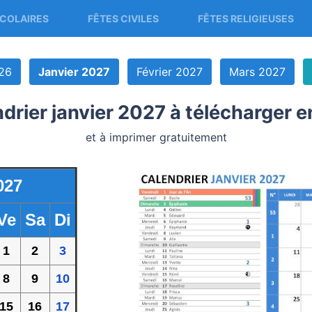
COLAIRES
FÊTES CIVILES
FÊTES RELIGIEUSES
26
Janvier 2027
Février 2027
Mars 2027
drier janvier 2027 à télécharger 
et à imprimer gratuitement
027
Ve
Sa
Di
1
2
3
8
9
10
15
16
17