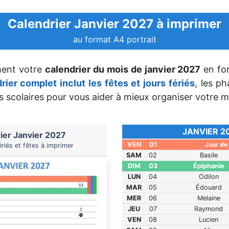
Calendrier Janvier 2027 à imprimer
au format A4 portrait
ment votre
calendrier du mois de janvier 2027
en fo
rier complet inclut les fêtes et jours fériés
, les ph
 scolaires pour vous aider à mieux organiser votre m
JANVIER 2
ier Janvier 2027
VEN
01
Jour de 
ériés et fêtes à imprimer
SAM
02
Basile
DIM
03
Épiphanie
LUN
04
Odilon
MAR
05
Édouard
MER
06
Melaine
JEU
07
Raymond
VEN
08
Lucien