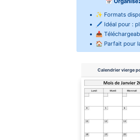
📅
Organisez
✨ Formats dispo
🖊️ Idéal pour : 
📥 Téléchargeabl
🏠 Parfait pour l
Calendrier vierge p