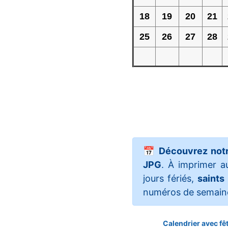
18
19
20
21
25
26
27
28
📅
Découvrez notr
JPG
. À imprimer a
jours fériés,
saints
numéros de semaine
Calendrier avec fê