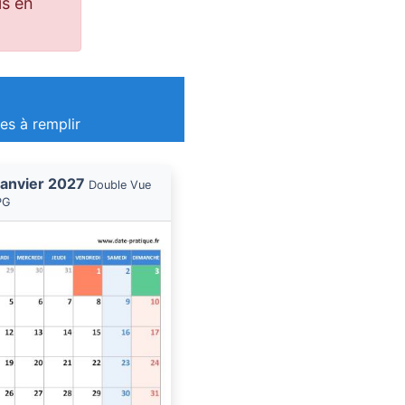
is en
es à remplir
 Janvier 2027
Double Vue
PG