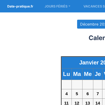
Date-pratique.fr
JOURS FÉRIÉS
VACANCES S
Décembre 20
Calen
Janvier 2
Lu
Ma
Me
Je
4
5
6
7
11
12
13
14