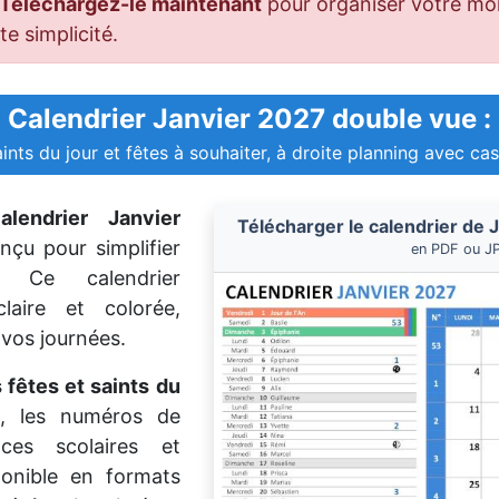
Téléchargez-le maintenant
pour organiser votre mo
te simplicité.
Calendrier Janvier 2027 double vue :
ints du jour et fêtes à souhaiter, à droite planning avec cas
alendrier Janvier
Télécharger le calendrier de
onçu pour simplifier
en PDF ou J
n. Ce calendrier
aire et colorée,
 vos journées.
s fêtes et saints du
és, les numéros de
ces scolaires et
ponible en formats