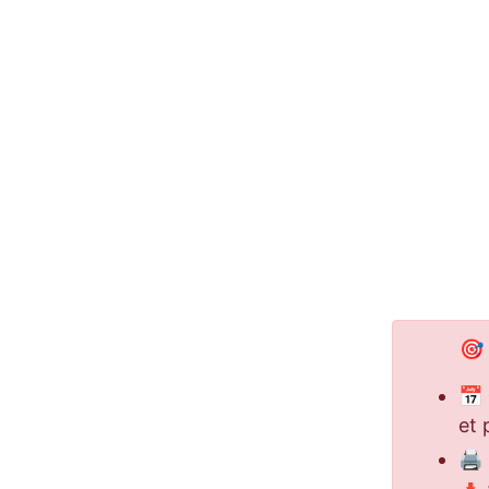
🎯
📅
et 
🖨️