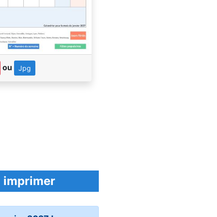
ou
Jpg
à imprimer