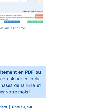
ble vue à imprimer
uitement en PDF ou
e calendrier inclut
phases de la lune et
r votre mois !
riers
|
Date du jour