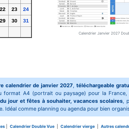
22
23
24
29
30
31
Calendrier Janvier 2027 Dou
e calendrier de janvier 2027
,
téléchargeable grat
u format A4 (portrait ou paysage) pour la France, c
 du jour et fêtes à souhaiter, vacances scolaires
, 
. Idéal comme planning ou agenda pour bien organise
tes
|
Calendrier Double Vue
|
Calendrier vierge
|
Autres calend