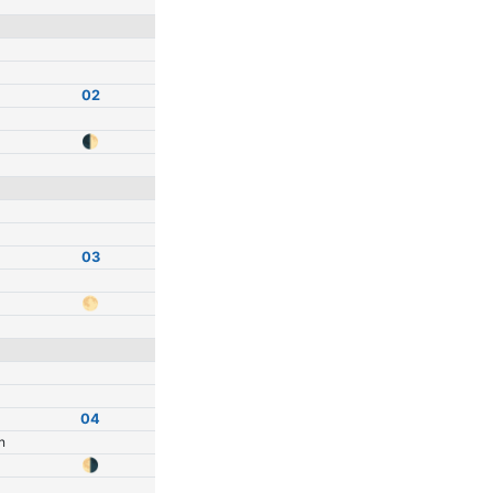
02
🌓
03
🌕
04
n
🌗