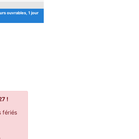
urs ouvrables, 1 jour
27 !
 fériés