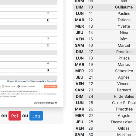
SAM
09
Alix
DIM
10
Guillaume
LUN
11
Pauline
MAR
12
Tatiana
MER
13
Yvette
JEU
14
Nina
VEN
15
Rémi
SAM
16
Marcel
DIM
17
Roseline
LUN
18
Prisca
MAR
19
Marius
MER
20
Sébastien
JEU
21
Agnès
VEN
22
Vincent
SAM
23
Barnard
DIM
24
F. de Sales
LUN
25
C. de St Paul
MAR
26
Timothée
r en
ou
MER
27
Angèle
Pdf
Jpg
JEU
28
Thomas d'Aqui
VEN
29
Gildas
SAM
30
Martine