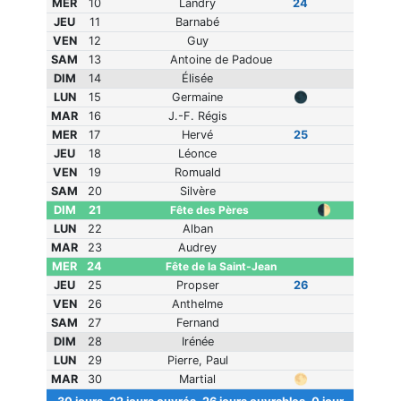
MER
10
Landry
24
JEU
11
Barnabé
VEN
12
Guy
SAM
13
Antoine de Padoue
DIM
14
Élisée
LUN
15
Germaine
🌑
MAR
16
J.-F. Régis
MER
17
Hervé
25
JEU
18
Léonce
VEN
19
Romuald
SAM
20
Silvère
DIM
21
Fête des Pères
🌓
LUN
22
Alban
MAR
23
Audrey
MER
24
Fête de la Saint-Jean
JEU
25
Propser
26
VEN
26
Anthelme
SAM
27
Fernand
DIM
28
Irénée
LUN
29
Pierre, Paul
MAR
30
Martial
🌕