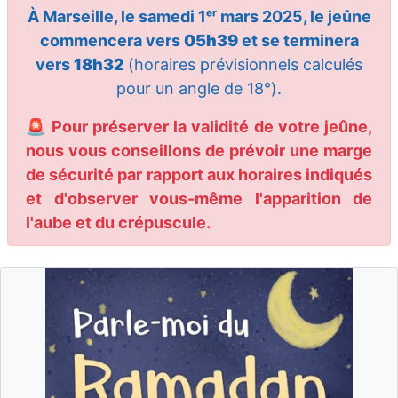
À Marseille, le samedi 1ᵉʳ mars 2025, le jeûne
commencera vers
05h39
et se terminera
vers
18h32
(horaires prévisionnels calculés
pour un angle de 18°).
🚨 Pour préserver la validité de votre jeûne,
nous vous conseillons de prévoir une marge
de sécurité par rapport aux horaires indiqués
et d'observer vous-même l'apparition de
l'aube et du crépuscule.