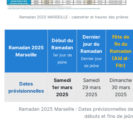
Ramadan 2025 MARSEILLE : calendrier et heures des prières
Dernier
Fête de
Début du
jour du
fin du
Ramadan 2025
Ramadan
Ramadan
Ramadan
Marseille
1er jour de
(Aïd al-
Dernier jour
jeûne
Fitr)
de jeûne
Samedi
Samedi
Dimanche
Dates
1er mars
29 mars
30 mars
prévisionnelles
2025
2025
2025
Ramadan 2025 Marseille : Dates prévisionnelles d
débuts et fins de jeû