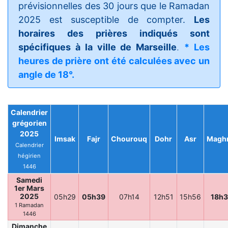
prévisionnelles des 30 jours que le Ramadan
2025 est susceptible de compter.
Les
horaires des prières indiqués sont
spécifiques à la ville de Marseille
.
* Les
heures de prière ont été calculées avec un
angle de 18°.
Calendrier
grégorien
2025
Imsak
Fajr
Chourouq
Dohr
Asr
Maghr
Calendrier
hégirien
1446
Samedi
1er Mars
2025
05h29
05h39
07h14
12h51
15h56
18h3
1 Ramadan
1446
Dimanche