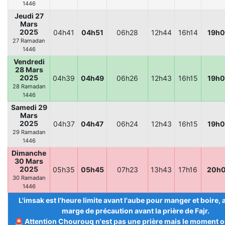
1446
Jeudi 27
Mars
2025
04h41
04h51
06h28
12h44
16h14
19h
27 Ramadan
1446
Vendredi
28 Mars
2025
04h39
04h49
06h26
12h43
16h15
19h
28 Ramadan
1446
Samedi 29
Mars
2025
04h37
04h47
06h24
12h43
16h15
19h
29 Ramadan
1446
Dimanche
30 Mars
2025
05h35
05h45
07h23
13h43
17h16
20h
30 Ramadan
1446
L'imsak est l'heure limite avant l'aube pour manger et boire,
marge de précaution avant la prière de Fajr.
🚨 Attention Chourouq n'est pas une prière mais le moment ou